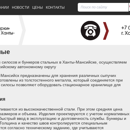
АНИИ
НОВОСТИ
ЦЕНЫ
КОНТАКТЫ
+7 
арки»
г. 
 Ханты-
ные
 силосов и бункеров стальных в Ханты-Мансийске, осуществляем
сийскому автономному округу
ы-Мансийск предназначены для хранения различных сыпучих
отовлены из толстостенного металла, который соединяется при
 силосы позволяют оборудовать стационарное хранилище для
ния
ливаются из высококачественной стали. При этом средняя цена
 размеров и объема. Изделия проектируются с учетом нормативных
 быстрый ввод в эксплуатацию и долговечность службы. Бункеры и
 Толщина и качество швов контролируется специальным
тся согласно техническому заданию, где учитываются